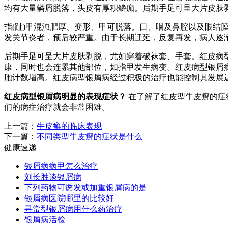
均有大量鳞屑脱落，头皮有厚积鳞痂。后期手足可呈大片皮肤
指(趾)甲混浊肥厚、变形、甲可脱落。口、咽及鼻腔以及眼
发关节炎者，预后较严重。由于长期迁延，反复再发，病人逐
后期手足可呈大片皮肤剥脱，尤如穿着破袜套、手套。红皮病
康，同时也会连累其他部位，如指甲发生病变。红皮病型银屑
胞计数增高。红皮病型银屑病经过积极的治疗也能控制其发展
红皮病型银屑病明显的表现症状？
在了解了红皮型牛皮癣的症
们的病症治疗就会非常困难。
上一篇：
牛皮癣的临床表现
下一篇：
不同类型牛皮癣的症状是什么
健康速递
银屑病病甲怎么治疗
刘长胜谈银屑病
下列药物可诱发或加重银屑病的是
银屑病医院哪里的比较好
寻常型银屑病用什么药治疗
银屑病活检