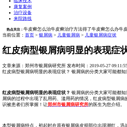
临床技术
康复案例
治疗设备
来院路线
牛皮癣怎么治
牛皮癣治疗方法
得了牛皮癣怎么办
牛
热点关注：
当前位置：
首页
>
银屑病
>
儿童银屑病
>
儿童银屑病症状
红皮病型银屑病明显的表现症
文章来源：郑州市银屑病研究所 发布时间：2019-05-27 09:11:5
红皮病型银屑病明显的表现症状？ 银屑病的分类大家可能都知
红皮病型银屑病明显的表现症状？
银屑病的分类大家可能都知
屑病的过程中出现了乱用药、滥用药的情况，红皮病型银屑病
识被患者们所掌握！让
郑州市银屑病研究所
的医生为您介绍。
本型银屑病特点，初起时在原有银屑病皮损部位出现潮红，迅